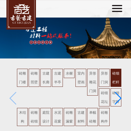
砖雕
砖雕
古建
古建
水榭
室内
异形
异形
砖细
门楼
照壁
长廊
半亭
壁画
雕花
门洞
栏杆
门洞
砖细
砖细
花坛
字牌
木结
砖雕
庭院
水泥
砖雕
古建
单幅
砖雕
构
砖细
设计
花窗
漏窗
材料
砖雕
构件